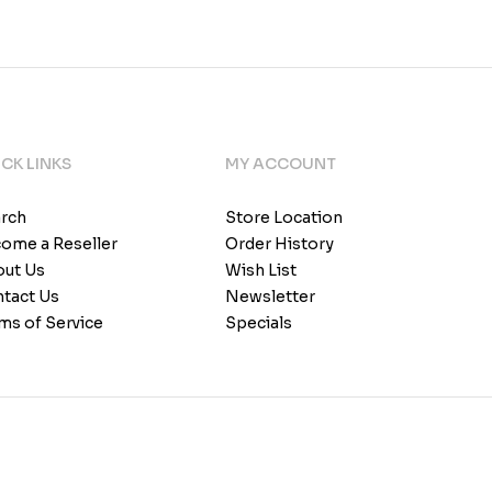
CK LINKS
MY ACCOUNT
rch
Store Location
ome a Reseller
Order History
ut Us
Wish List
tact Us
Newsletter
ms of Service
Specials