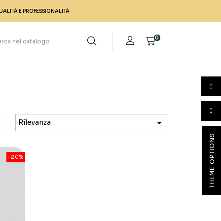
UALITÀ E PROFESSIONALITÀ
0
a

Rilevanza
:
THEME OPTIONS
-20%