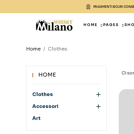
PAGAMENTI SICURI CONS
HOME
PAGES
SH
Home
Clothes
Ci so
HOME

Clothes

Accessori
Art