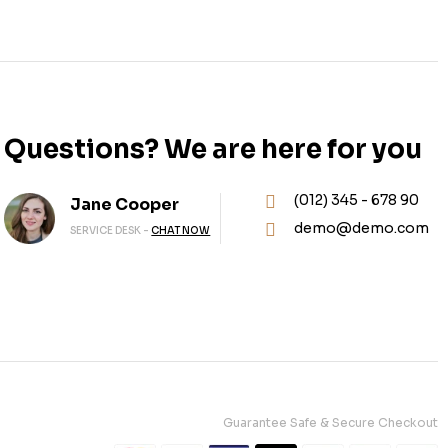
Questions? We are here for you
(012) 345 - 678 90
Jane Cooper
demo@demo.com
SERVICE DESK -
CHAT NOW
Guarantee Safe & Secure Checkout