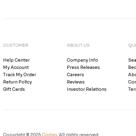
CUSTOMER
ABOUT US
QUI
Help Center
Company Info
Sea
My Account
Press Releases
Bec
Track My Order
Careers
Abo
Return Policy
Reviews
Con
Gift Cards
Investor Relations
Ter
Copyright © 2025
Corino
. All rights reserved