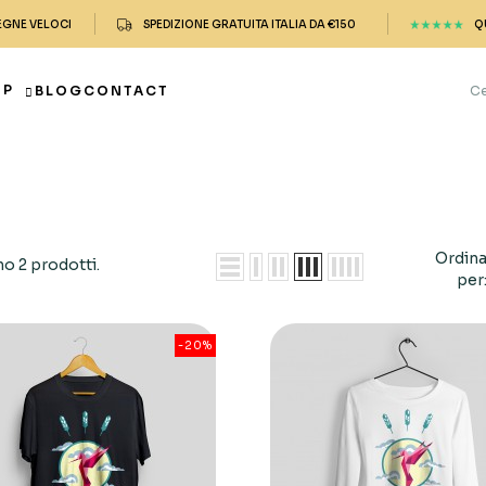
EGNE VELOCI
SPEDIZIONE GRATUITA ITALIA DA €150
Q
OP
BLOG
CONTACT
Ordin
no 2 prodotti.
per
-20%