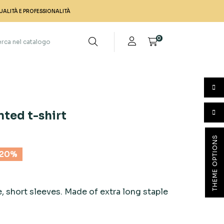
UALITÀ E PROFESSIONALITÀ
0
ted t-shirt
THEME OPTIONS
 20%
e, short sleeves. Made of extra long staple