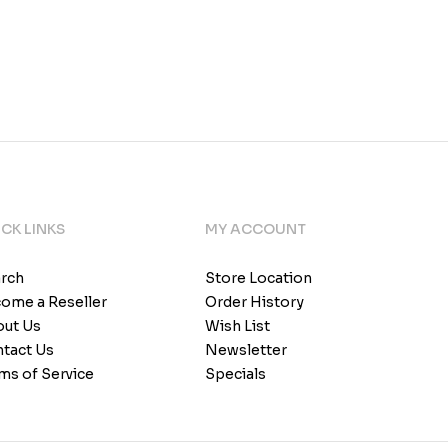
CK LINKS
MY ACCOUNT
rch
Store Location
ome a Reseller
Order History
ut Us
Wish List
tact Us
Newsletter
ms of Service
Specials