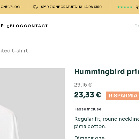
EGNE VELOCI
SPEDIZIONE GRATUITA ITALIA DA €150
Q
OP
BLOG
CONTACT
ted t-shirt
Hummingbird prin
29,16 €
23,33 €
RISPARMIA
Tasse incluse
Regular fit, round necklin
pima cotton.
Dimensione