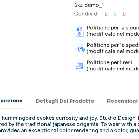
demo_1
Sku:
Condividi
Politiche per la sicu
(modificale nel modu
Politiche per le sped
(modificale nel modu
Politiche per i resi
(modificale nel modu
crizione
Dettagli Del Prodotto
Recensioni
e hummingbird evokes curiosity and joy. Studio Design' 
red by the traditional japanese origamis. To wear with a 
provides an exceptional color rendering and a color, gu