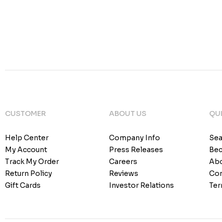
CUSTOMER
ABOUT US
QUI
Help Center
Company Info
Sea
My Account
Press Releases
Bec
Track My Order
Careers
Abo
Return Policy
Reviews
Con
Gift Cards
Investor Relations
Ter