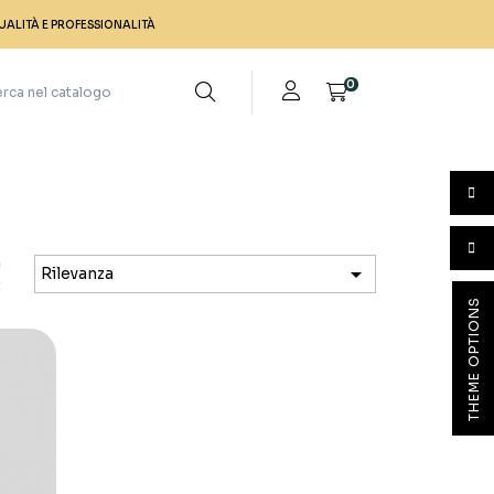
UALITÀ E PROFESSIONALITÀ
0
a

Rilevanza
:
THEME OPTIONS