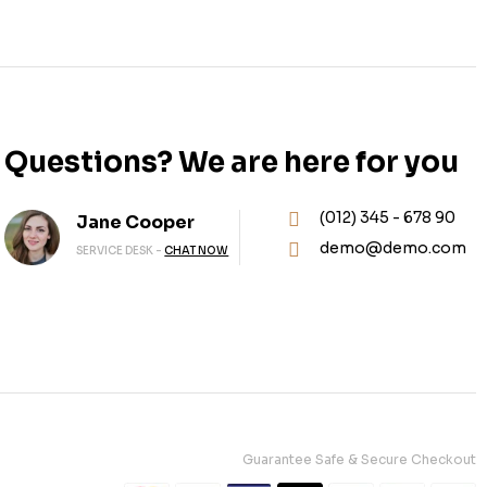
Questions? We are here for you
(012) 345 - 678 90
Jane Cooper
demo@demo.com
SERVICE DESK -
CHAT NOW
Guarantee Safe & Secure Checkout