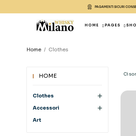
PAGAMENTI SICURI CONS
HOME
PAGES
SH
Home
Clothes
Ci so
HOME

Clothes

Accessori
Art