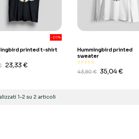
-20%
ngbird printed t-shirt
Hummingbird printed
sweater
23,33 €
€
35,04 €
43,80 €
lizzati 1-2 su 2 articoli