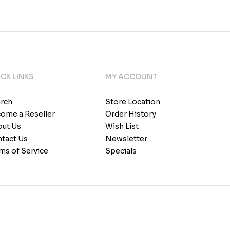
CK LINKS
MY ACCOUNT
rch
Store Location
ome a Reseller
Order History
ut Us
Wish List
tact Us
Newsletter
ms of Service
Specials