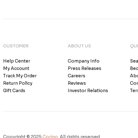
CUSTOMER
ABOUT US
QUI
Help Center
Company Info
Sea
My Account
Press Releases
Bec
Track My Order
Careers
Abo
Return Policy
Reviews
Con
Gift Cards
Investor Relations
Ter
Copyright © 2025
Corino
. All rights reserved