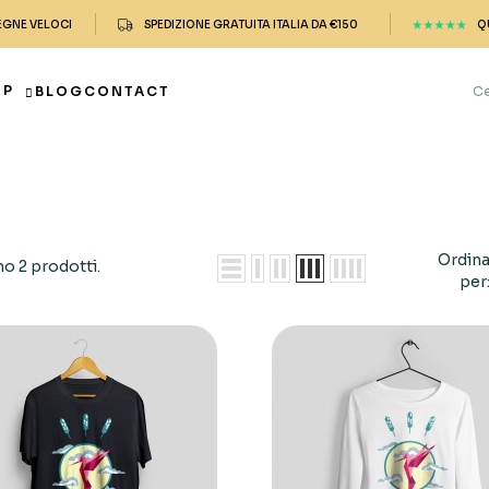
EGNE VELOCI
SPEDIZIONE GRATUITA ITALIA DA €150
Q
OP
BLOG
CONTACT
Ordin
no 2 prodotti.
per